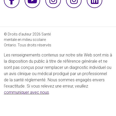
Facebook
YouTube
Instagram - th
Instagra
Link
© Droits d'auteur 2026 Santé
mentale en milieu scolaire
Ontario. Tous droits réservés
Les renseignements contenus sur notre site Web sont mis à
la disposition du public à titre de référence générale et ne
sont pas conçus pour remplacer un diagnostic individuel ou
un avis clinique ou médical prodigué par un professionnel
de la santé réglementé. Nous sommes engagés envers
l'exactitude. Si vous relevez une erreur, veuillez
communiquer avec nous
.