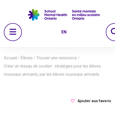
Passer à la navigation
Passer au contenu principal
Passer au pied de page
Ouvrir le menu
EN
Accueil
⁄
Élèves
⁄
Trouver une ressource
⁄
Créer un réseau de soutien : stratégies pour les élèves
nouveaux arrivants, par les élèves nouveaux arrivants
Ajouter aux favoris