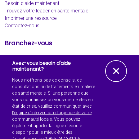
Besoin d’aide maintenant
Trouvez votre leader en santé mentale
Imprimer une ressource
Contactez-nous
Branchez-vous
Avez-vous besoin d'aide
Facebook
YouTube
Instagram - th
Instagra
Link
Ferm
maintenant?
Nous n’offrons pas de conseils, de
consultations ni de traitements en matière
de santé mentale. Si une personne que
vous connaissez ou vous-même êtes en
état de crise,
veuillez communiquer avec
© Droits d'auteur 2026 Santé
l’équipe d’intervention d’urgence de votre
mentale en milieu scolaire
communauté locale
. Vous pouvez
Ontario. Tous droits réservés
également appeler la Ligne d’écoute
d’espoir pour le mieux être des
Les renseignements contenus sur notre site Web sont mis à
Autochtones au 1 855 242-3310, le