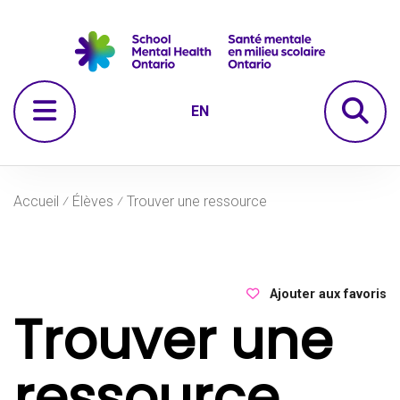
Passer à la navigation
Passer au contenu principal
Passer au pied de page
re
Ouvrir le menu
EN
Accueil
⁄
Élèves
⁄
Trouver une ressource
Ajouter aux favoris
Trouver une
ressource